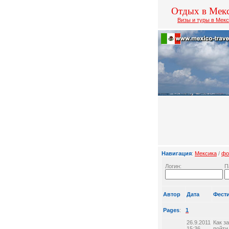
Отдых в Мек
Визы и туры в Мек
Навигация
:
Мексика
/
фо
Логин:
П
Автор
Дата
Фест
Pages
:
1
26.9.2011
Как з
15:36
пойти