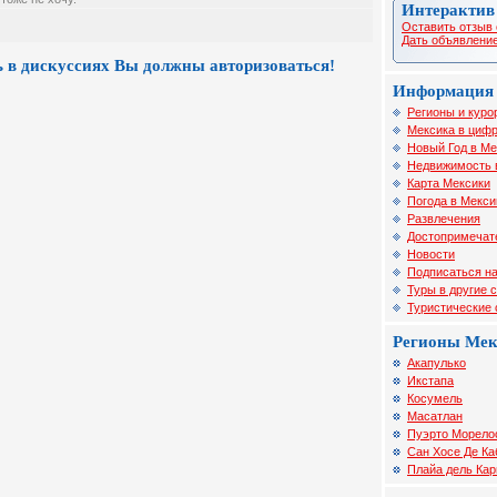
Интерактив
Оставить отзыв 
Дать объявление
 в дискуссиях Вы должны авторизоваться!
Информация 
Регионы и куро
Мексика в цифр
Новый Год в Ме
Недвижимость 
Карта Мексики
Погода в Мекси
Развлечения
Достопримечат
Новости
Подписаться на
Туры в другие 
Туристические
Регионы Ме
Акапулько
Икстапа
Косумель
Масатлан
Пуэрто Морело
Сан Хосе Де Ка
Плайа дель Ка