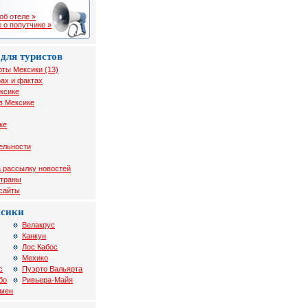
об отеле »
 о попутчике »
для туристов
рты Мексики (13)
ах и фактах
ксике
в Мексике
ке
ельности
 рассылку новостей
страны
 сайты
ксики
Велакрус
Канкун
Лос Кабос
Мехико
с
Пуэрто Вальярта
бо
Ривьера-Майя
рмен