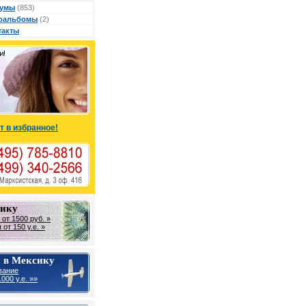
умы
(853)
оальбомы
(2)
такты
т в избранное!
сику
от 1500 руб. »
от 150 у.е. »
 в Мексику
вание
000 у.е. »»