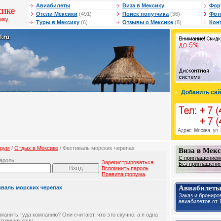
Авиабилеты
Виза в Мексику
Фор
сике
Отели Мексики
(491)
Поиск попутчика
(36)
Фот
сику
Туры в Мексику
(6)
Отзывы о Мексике
(8)
Кон
Добавить сай
рум
/
Отдых в Мексике
/ Фестиваль морских черепах
Виза в Мек
С приглашением 
ароль:
Зарегистрироваться
Без приглашения 
Вспомнить пароль
Правила форума
Авиабилеты
иваль морских черепах
Заказ и брониро
авиабилетов от 1
аманить туда компанию? Они считают, что это скучно, а я одна
 тоже не хочу.