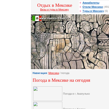
Авиабилеты
Отдых в Мексике
Отели Мексики
(491
Визы и туры в Мексику
Туры в Мексику
(6)
Навигация
:
Мексика
/ погода
Погода в Мексике на сегодня
Погода в г. Акапулько