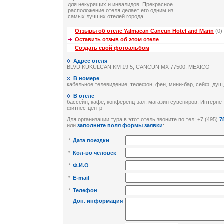
для некурящих и инвалидов. Прекрасное
расположение отеля делает его одним из
самых лучших отелей города.
Отзывы об отеле Yalmacan Cancun Hotel and Marin
(0)
Оставить отзыв об этом отеле
Создать свой фотоальбом
Адрес отеля
BLVD KUKULCAN KM 19 5, CANCUN MX 77500, MEXICO
В номере
кабельное телевидение, телефон, фен, мини-бар, сейф, душ,
В отеле
бассейн, кафе, конференц-зал, магазин сувениров, Интернет,
фитнес-центр
Для организации тура в этот отель звоните по тел: +7 (495)
7
или
заполните поля формы заявки
:
*
Дата поездки
*
Кол-во человек
*
Ф.И.О
*
E-mail
*
Телефон
Доп. информация