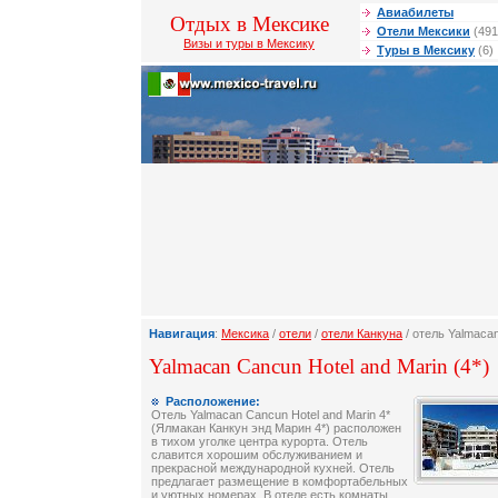
Авиабилеты
Отдых в Мексике
Отели Мексики
(491
Визы и туры в Мексику
Туры в Мексику
(6)
Навигация
:
Мексика
/
отели
/
отели Канкуна
/ отель Yalmacan
Yalmacan Cancun Hotel and Marin (4*)
Расположение:
Отель Yalmacan Cancun Hotel and Marin 4*
(Ялмакан Канкун энд Марин 4*) расположен
в тихом уголке центра курорта. Отель
славится хорошим обслуживанием и
прекрасной международной кухней. Отель
предлагает размещение в комфортабельных
и уютных номерах. В отеле есть комнаты