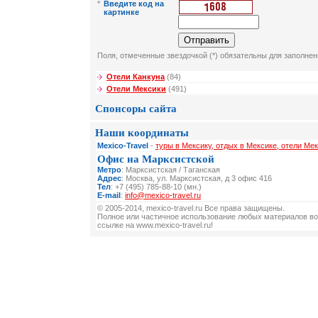
*
Введите код на
картинке
Поля, отмеченные звездочкой (*) обязательны для заполнен
Отели Канкуна
(84)
Отели Мексики
(491)
Спонсоры сайта
Наши координаты
Mexico-Travel
-
туры в Мексику, отдых в Мексике, отели Мек
Офис на Марксистской
Метро
: Марксистская / Таганская
Адрес
: Москва, ул. Марксистская, д 3 офис 416
Тел
: +7 (495) 785-88-10 (мн.)
E-mail
:
info@mexico-travel.ru
© 2005-2014, mexico-travel.ru Все права защищены.
Полное или частичное использование любых материалов во
ссылке на www.mexico-travel.ru!