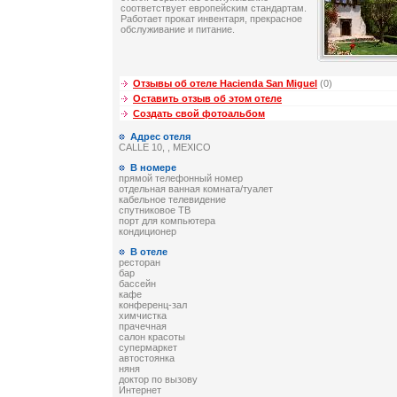
соответствует европейским стандартам.
Работает прокат инвентаря, прекрасное
обслуживание и питание.
Отзывы об отеле Hacienda San Miguel
(0)
Оставить отзыв об этом отеле
Создать свой фотоальбом
Адрес отеля
CALLE 10, , MEXICO
В номере
прямой телефонный номер
отдельная ванная комната/туалет
кабельное телевидение
спутниковое ТВ
порт для компьютера
кондиционер
В отеле
ресторан
бар
бассейн
кафе
конференц-зал
химчистка
прачечная
салон красоты
супермаркет
автостоянка
няня
доктор по вызову
Интернет