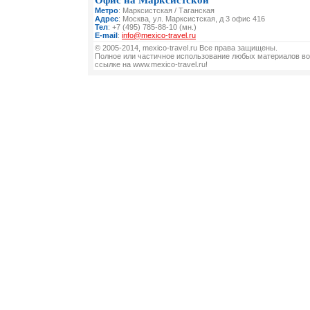
Офис на Марксистской
Метро
: Марксистская / Таганская
Адрес
: Москва, ул. Марксистская, д 3 офис 416
Тел
: +7 (495) 785-88-10 (мн.)
E-mail
:
info@mexico-travel.ru
© 2005-2014, mexico-travel.ru Все права защищены.
Полное или частичное использование любых материалов во
ссылке на www.mexico-travel.ru!