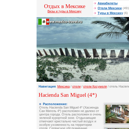
Авиабилеты
Отдых в Мексике
Отели Мексики
(491
Визы и туры в Мексику
Туры в Мексику
(6)
Навигация
:
Мексика
/
отели
/
отели Косумеля
/ отель Hacien
Hacienda San Miguel (4*)
Расположение:
Отель Hacienda San Miguel 4* (Хасиенда
Сан Мигель 4*) расположен не далеко от
центра города. Отель расположен в очень
зеленой курортной зоне. Отдыхающие
отмечают кристально чистый воздух и
особую ухоженность на территории
отеля. Сервисное обслуживание