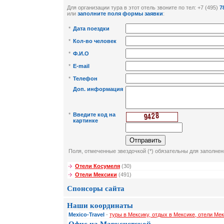
Для организации тура в этот отель звоните по тел: +7 (495)
7
или
заполните поля формы заявки
:
*
Дата поездки
*
Кол-во человек
*
Ф.И.О
*
E-mail
*
Телефон
Доп. информация
*
Введите код на
картинке
Поля, отмеченные звездочкой (*) обязательны для заполнен
Отели Косумеля
(30)
Отели Мексики
(491)
Спонсоры сайта
Наши координаты
Mexico-Travel
-
туры в Мексику, отдых в Мексике, отели Мек