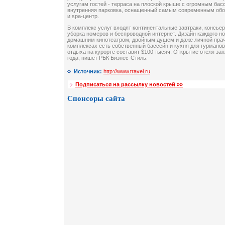
услугам гостей - терраса на плоской крыше с огромным ба
внутренняя парковка, оснащенный самым современным обо
и spa-центр.
В комплекс услуг входят континентальные завтраки, консьер
уборка номеров и беспроводной интернет. Дизайн каждого н
домашним кинотеатром, двойным душем и даже личной прач
комплексах есть собственный бассейн и кухня для гурманов
отдыха на курорте составит $100 тысяч. Открытие отеля за
года, пишет РБК Бизнес-Стиль.
Источник:
http://www.travel.ru
Подписаться на рассылку новостей »»
Спонсоры сайта