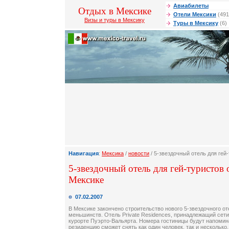
Авиабилеты
Отдых в Мексике
Отели Мексики
(491
Визы и туры в Мексику
Туры в Мексику
(6)
Навигация
:
Мексика
/
новости
/ 5-звездочный отель для гей
5-звездочный отель для гей-туристов 
Мексике
07.02.2007
В Мексике закончено строительство нового 5-звездочного о
меньшинств. Отель Private Residences, принадлежащий сети
курорте Пуэрто-Вальярта. Номера гостиницы будут напомин
резиденцию сможет снять как один человек, так и несколько,