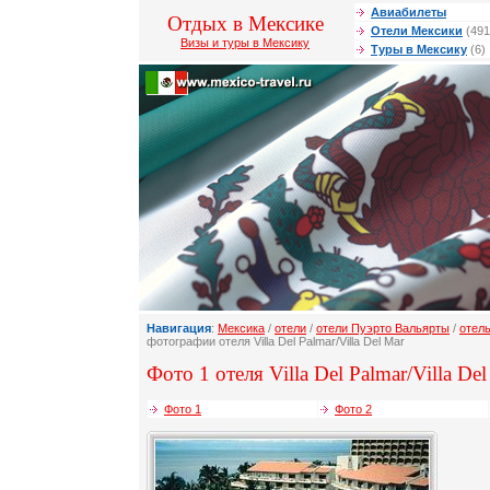
Авиабилеты
Отдых в Мексике
Отели Мексики
(491
Визы и туры в Мексику
Туры в Мексику
(6)
Навигация
:
Мексика
/
отели
/
отели Пуэрто Вальярты
/
отель
фотографии отеля Villa Del Palmar/Villa Del Mar
Фото 1 отеля Villa Del Palmar/Villa Del
Фото 1
Фото 2