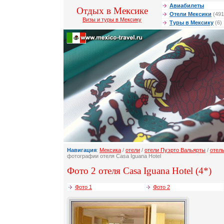
Авиабилеты
Отдых в Мексике
Отели Мексики
(491
Визы и туры в Мексику
Туры в Мексику
(6)
Навигация
:
Мексика
/
отели
/
отели Пуэрто Вальярты
/
отель
фотографии отеля Casa Iguana Hotel
Фото 2 отеля Casa Iguana Hotel (4*)
Фото 1
Фото 2