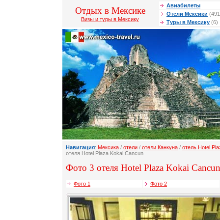
Авиабилеты
Отдых в Мексике
Отели Мексики
(491
Визы и туры в Мексику
Туры в Мексику
(6)
Навигация
:
Мексика
/
отели
/
отели Канкуна
/
отель Hotel Pl
отеля Hotel Plaza Kokai Cancun
Фото 3 отеля Hotel Plaza Kokai Cancun
Фото 1
Фото 2